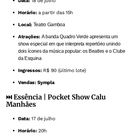
Data:
18 de julho
Horário:
a partir das 15h
Local:
Teatro Gamboa
Atrações:
A banda Quadro Verde apresenta um
show especial em que interpreta repertório unindo
dois ícones da música popular: os Beatles e o Clube
da Esquina
Ingressos:
R$ 90 (último lote)
Vendas:
Sympla
⏭️
Essência
|
Pocket Show Calu
Manhães
Data:
17 de julho
Horário:
20h