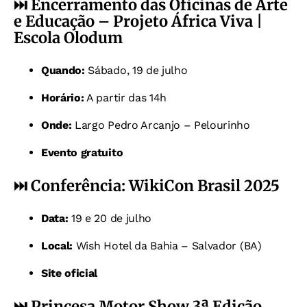
⏭️
Encerramento das Oficinas de Arte
e Educação – Projeto África Viva |
Escola Olodum
Quando:
Sábado, 19 de julho
Horário:
A partir das 14h
Onde:
Largo Pedro Arcanjo – Pelourinho
Evento gratuito
⏭️
Conferência: WikiCon Brasil 2025
Data:
19 e 20 de julho
Local:
Wish Hotel da Bahia – Salvador (BA)
Site oficial
⏭️ Princesa Motor Show 3ª Edição