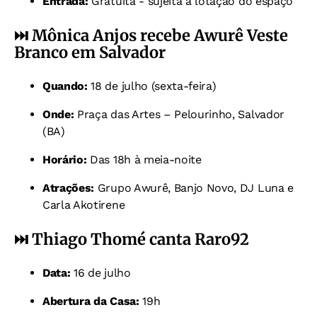
Entrada:
Gratuita - sujeita à lotação do espaço
⏭️
Mônica Anjos recebe Awurê Veste
Branco em Salvador
Quando:
18 de julho (sexta-feira)
Onde:
Praça das Artes – Pelourinho, Salvador
(BA)
Horário:
Das 18h à meia-noite
Atrações:
Grupo Awurê, Banjo Novo, DJ Luna e
Carla Akotirene
⏭️
Thiago Thomé canta Raro92
Data:
16 de julho
Abertura da Casa:
19h