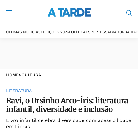
ÚLTIMAS NOTÍCIAS
ELEIÇÕES 2026
POLÍTICA
ESPORTES
SALVADOR
BAHIA
P
HOME
>
CULTURA
LITERATURA
Ravi, o Ursinho Arco-Íris: literatura
infantil, diversidade e inclusão
Livro infantil celebra diversidade com acessibilidade
em Libras