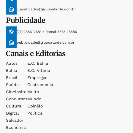
classificados@grupoatarde.com.br
Publicidade
(71) 2886-2683 / Ramal 8585 | 8586
publicidade@grupoatarde.com.br
Canais e Editorias
Autos
E.c. Bahia
Bahia
E.c. Vitória
Brasil
Empregos
Saúde
Gastronomia
Cineinsite
Muito
Concursos
Mundo
Cultura
Opinião
Digital
Política
Salvador
Economia