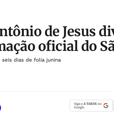
ntônio de Jesus di
ação oficial do Sã
seis dias de folia junina
Siga o
A TARDE
no
Google