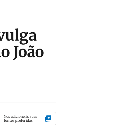
vulga
o João
Nos adicione às suas
fontes preferidas