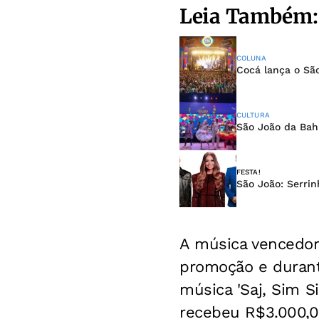
Leia Também:
COLUNA
Cocá lança o Sã
CULTURA
São João da Bah
FESTA!
São João: Serrin
A música vencedora
promoção e durant
música 'Saj, Sim Si
recebeu R$3.000,00