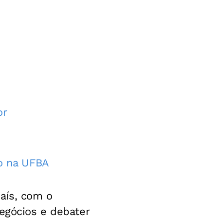
or
to na UFBA
aís, com o
negócios e debater