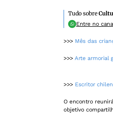
Tudo sobre
Cultu
Entre no can
>>>
Mês das crianç
>>>
Arte armorial 
>>>
Escritor chile
O encontro reunir
objetivo compartil