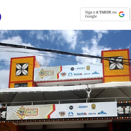
Siga o
A TARDE
no
Google