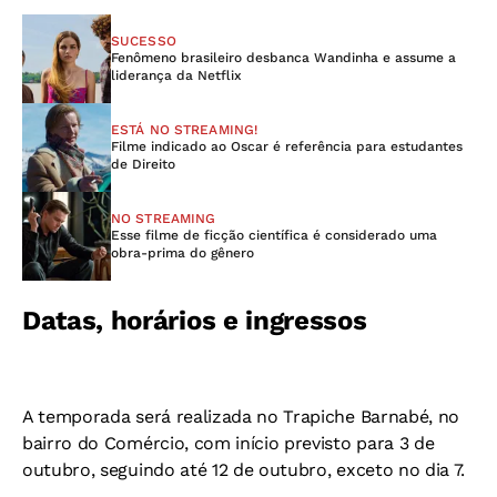
SUCESSO
Fenômeno brasileiro desbanca Wandinha e assume a
liderança da Netflix
ESTÁ NO STREAMING!
Filme indicado ao Oscar é referência para estudantes
de Direito
NO STREAMING
Esse filme de ficção científica é considerado uma
obra-prima do gênero
Datas, horários e ingressos
A temporada será realizada no Trapiche Barnabé, no
bairro do Comércio, com início previsto para 3 de
outubro, seguindo até 12 de outubro, exceto no dia 7.