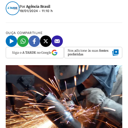
Por
Agência Brasil
19/01/2024 - 11:10 h
OUÇA
COMPARTILHE
Nos adicione às suas
fontes
Siga o
A TARDE
no Google
preferidas