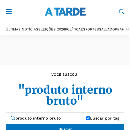
Últimas notícias
ÚLTIMAS NOTÍCIAS
ELEIÇÕES 2026
POLÍTICA
ESPORTES
SALVADOR
BAHIA
P
VOCÊ BUSCOU:
"produto interno
bruto"
Buscar por tag
Buscar