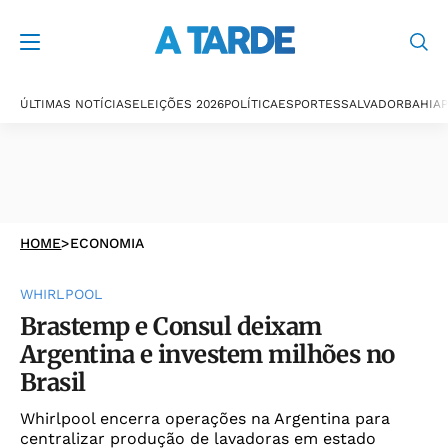
ÚLTIMAS NOTÍCIAS
ELEIÇÕES 2026
POLÍTICA
ESPORTES
SALVADOR
BAHIA
P
HOME
>
ECONOMIA
WHIRLPOOL
Brastemp e Consul deixam
Argentina e investem milhões no
Brasil
Whirlpool encerra operações na Argentina para
centralizar produção de lavadoras em estado