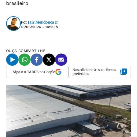
brasileiro
Por
Jair Mendonça Jr
18/06/2026 - 14:29 h
OUÇA
COMPARTILHE
Nos adicione às suas
fontes
Siga o
A TARDE
no Google
preferidas