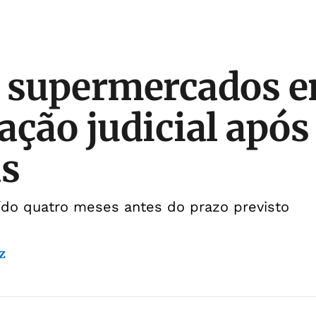
 supermercados e
ação judicial após
as
ído quatro meses antes do prazo previsto
z