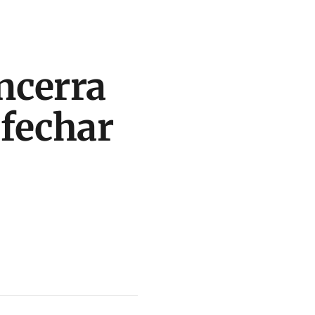
ncerra
 fechar