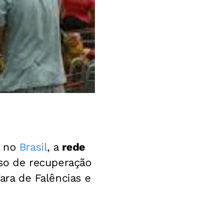
a no
Brasil
, a
rede
so de recuperação
Vara de Falências e