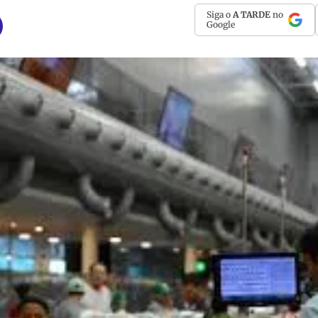
Siga o
A TARDE
no
Google