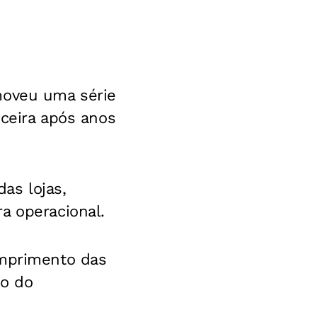
moveu uma série
nceira após anos
as lojas,
a operacional.
umprimento das
ão do