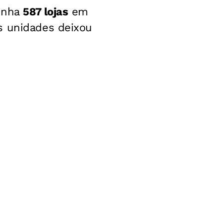
tinha
587 lojas
em
s unidades deixou