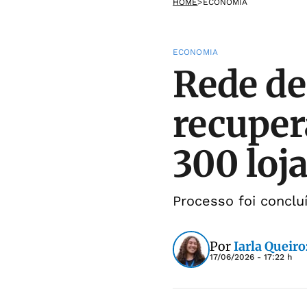
HOME
>
ECONOMIA
ECONOMIA
Rede de
recuper
300 loj
Processo foi conclu
Por
Iarla Queiro
17/06/2026 - 17:22 h