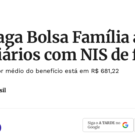
aga Bolsa Família 
iários com NIS de 
or médio do benefício está em R$ 681,22
sil
Siga o
A TARDE
no
Google