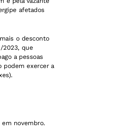
m e pela vazante
ergipe afetados
m mais o desconto
1/2023, que
pago a pessoas
o podem exercer a
xes).
ão em novembro.