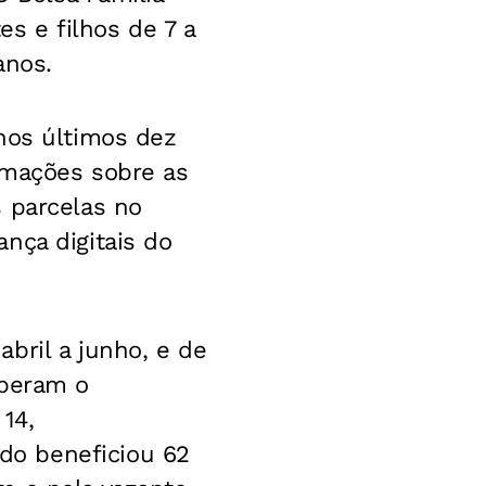
s e filhos de 7 a
anos.
nos últimos dez
ormações sobre as
 parcelas no
nça digitais do
bril a junho, e de
eberam o
14,
do beneficiou 62