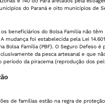
zonas e 140 do Pará afetados pela estiage
unicípios do Paraná e oito municípios de S
, os beneficiários do Bolsa Família não tê
A mudança foi estabelecida pela Lei 14.60
ma Bolsa Família (PBF). O Seguro Defeso é 
clusivamente da pesca artesanal e que nã
o período da piracema (reprodução dos pei
ção
hões de famílias estão na regra de proteç