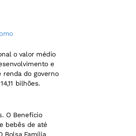
 como
nal o valor médio
Desenvolvimento e
e renda do governo
4,11 bilhões.
. O Benefício
de bebês de até
O Bolsa Família