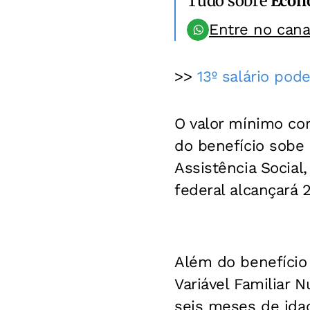
Tudo sobre
Econ
Entre no can
>>
13º salário pod
O valor mínimo co
do benefício sobe
Assistência Social
federal alcançará 
Além do benefício 
Variável Familiar 
seis meses de idad