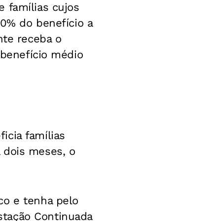
 famílias cujos
% do benefício a
nte receba o
 benefício médio
icia famílias
 dois meses, o
co e tenha pelo
stação Continuada