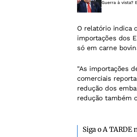
Guerra à vista? 
O relatório indica
importações dos E
só em carne bovin
"As importações de
comerciais report
redução dos embarq
redução também oc
Siga o A TARDE 