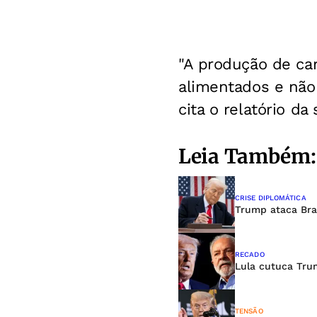
"A produção de car
alimentados e não
cita o relatório d
Leia Também:
CRISE DIPLOMÁTICA
Trump ataca Bras
RECADO
Lula cutuca Tru
TENSÃO