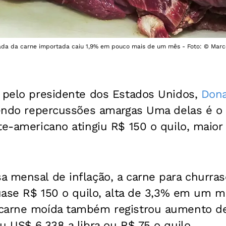
ada da carne importada caiu 1,9% em pouco mais de um mês - Foto: © Marcel
o pelo presidente dos Estados Unidos,
Dona
azendo repercussões amargas Uma delas é o
te-americano atingiu R$ 150 o quilo, maior 
 mensal de inflação, a carne para churras
quase R$ 150 o quilo, alta de 3,3% em um 
carne moída também registrou aumento de
u US$ 6,338 a libra ou R$ 75 o quilo.