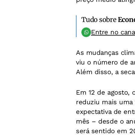
Tudo sobre
Econ
Entre no can
As mudanças climá
viu o número de a
Além disso, a seca
Em 12 de agosto, 
reduziu mais uma v
expectativa de en
mês – desde o anún
será sentido em 2