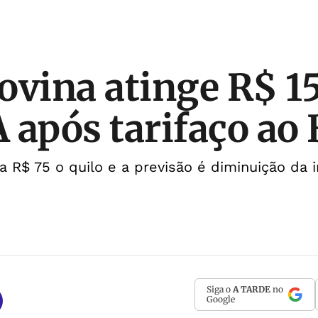
ovina atinge R$ 1
 após tarifaço ao 
 R$ 75 o quilo e a previsão é diminuição da 
Siga o
A TARDE
no
Google