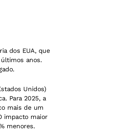
ria dos EUA, que
 últimos anos.
gado.
Estados Unidos)
a. Para 2025, a
uco mais de um
 O impacto maior
5% menores.