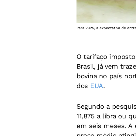
Para 2025, a expectativa de entr
O tarifaço impost
Brasil, já vem tr
bovina no país nor
dos
EUA
.
Segundo a pesquisa
11,875 a libra ou 
em seis meses. A 
preço médio atingi