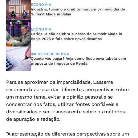
ECONOMIA
Indústria, turismo e crédito marcam primeiro dia do
Summit Made in Bahia
ECONOMIA
Carlos Falcão celebra sucesso do Summit Made in
Bahia 2025 e fala sobre novos desafios
IMPOSTO DE RENDA
Quanto vou pagar? Veja como ficou nova tabela com
proposta do Imposto de Renda
Para se aproximar da imparcialidade, Lasserre
recomenda apresentar diferentes perspectivas sobre
um mesmo tema, evitar a opinião pessoal e se
concentrar nos fatos, utilizar fontes confiáveis e
diversificadas e ser transparente sobre os métodos
de apuração e redação.
"A apresentação de diferentes perspectivas sobre um