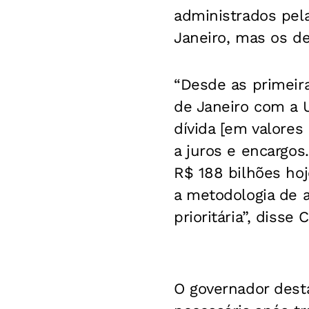
administrados pela
Janeiro, mas os d
“Desde as primeira
de Janeiro com a U
dívida [em valores
a juros e encargo
R$ 188 bilhões ho
a metodologia de a
prioritária”, disse 
O governador dest