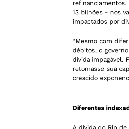
refinanciamentos.
13 bilhões - nos v
impactados por div
“Mesmo com diferen
débitos, o governo
dívida impagável. 
retomasse sua cap
crescido exponenci
Diferentes indexa
A dívida do Rio de