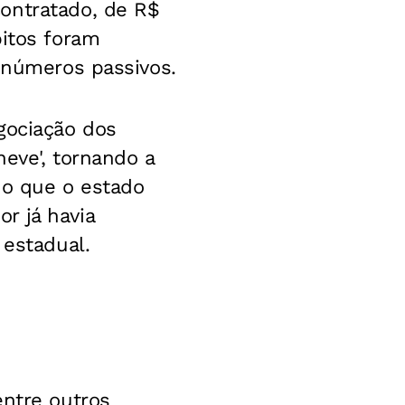
ontratado, de R$
bitos foram
 inúmeros passivos.
gociação dos
eve', tornando a
do que o estado
r já havia
 estadual.
entre outros