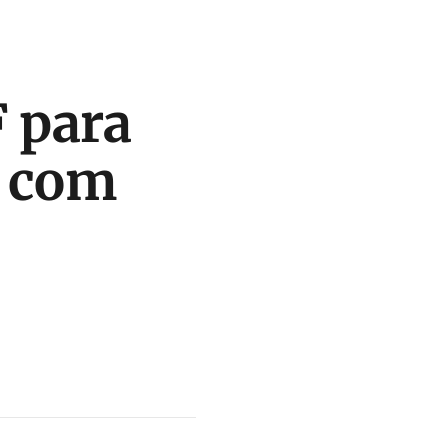
F para
a com