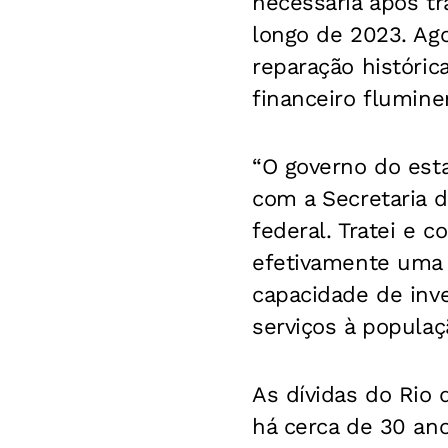
necessária após t
longo de 2023. Ag
reparação histórica
financeiro flumine
“O governo do est
com a Secretaria d
federal. Tratei e c
efetivamente uma s
capacidade de inv
serviços à populaç
As dívidas do Rio 
há cerca de 30 an