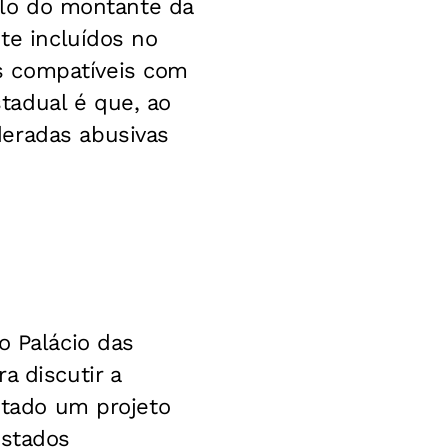
culo do montante da
te incluídos no
s compatíveis com
tadual é que, ao
deradas abusivas
o Palácio das
a discutir a
entado um projeto
estados