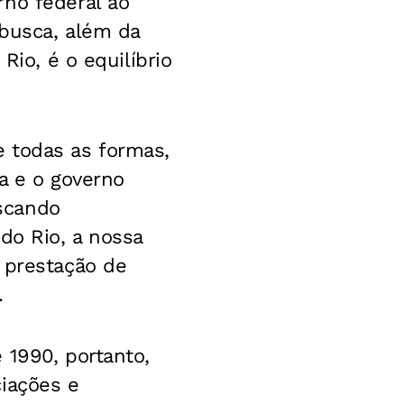
rno federal ao
 busca, além da
Rio, é o equilíbrio
 todas as formas,
a e o governo
uscando
do Rio, a nossa
 prestação de
.
 1990, portanto,
ciações e