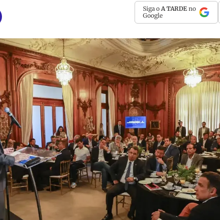
Siga o
A TARDE
no
Google