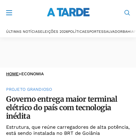
ÚLTIMAS NOTÍCIAS
ELEIÇÕES 2026
POLÍTICA
ESPORTES
SALVADOR
BAHIA
P
HOME
>
ECONOMIA
PROJETO GRANDIOSO
Governo entrega maior terminal
elétrico do país com tecnologia
inédita
Estrutura, que reúne carregadores de alta potência,
está sendo instalada no BRT de Goiânia