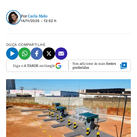
Por
Carla Melo
14/11/2025 - 12:52 h
OUÇA
COMPARTILHE
Nos adicione às suas
fontes
Siga o
A TARDE
no Google
preferidas