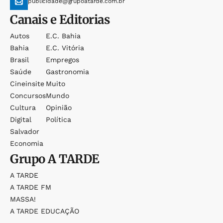
publicidade@grupoatarde.com.br
Canais e Editorias
Autos
E.c. Bahia
Bahia
E.c. Vitória
Brasil
Empregos
Saúde
Gastronomia
Cineinsite
Muito
Concursos
Mundo
Cultura
Opinião
Digital
Política
Salvador
Economia
Grupo
A TARDE
A TARDE
A TARDE FM
MASSA!
A TARDE EDUCAÇÃO