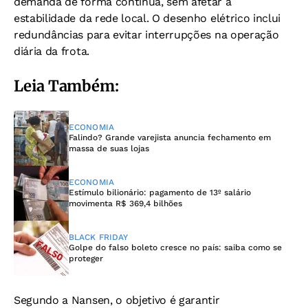
demanda de forma contínua, sem afetar a
estabilidade da rede local. O desenho elétrico inclui
redundâncias para evitar interrupções na operação
diária da frota.
Leia Também:
ECONOMIA
Falindo? Grande varejista anuncia fechamento em
massa de suas lojas
ECONOMIA
Estímulo bilionário: pagamento de 13º salário
movimenta R$ 369,4 bilhões
BLACK FRIDAY
Golpe do falso boleto cresce no país: saiba como se
proteger
Segundo a Nansen, o objetivo é garantir