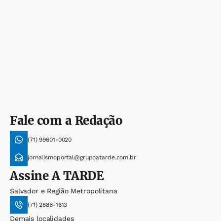
Fale com a Redação
(71) 99601-0020
jornalismoportal@grupoatarde.com.br
Assine
A TARDE
Salvador e Região Metropolitana
(71) 2886-1613
Demais localidades