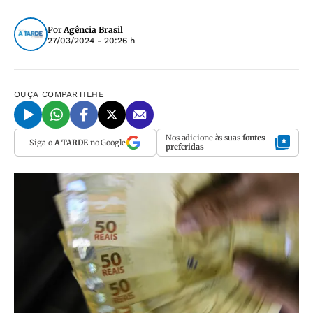
Por
Agência Brasil
27/03/2024 - 20:26 h
OUÇA
COMPARTILHE
Nos adicione às suas
fontes
Siga o
A TARDE
no Google
preferidas