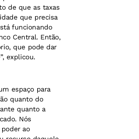
to de que as taxas
idade que precisa
 está funcionando
co Central. Então,
rio, que pode dar
, explicou.
 um espaço para
ção quanto do
tante quanto a
cado. Nós
 poder ao
eu recurso daquele