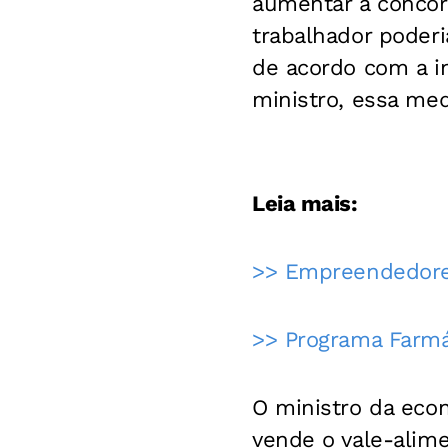
aumentar a concor
trabalhador poderi
de acordo com a in
ministro, essa med
Leia mais:
>> Empreendedore
>> Programa Farmá
O ministro da eco
vende o vale-alime