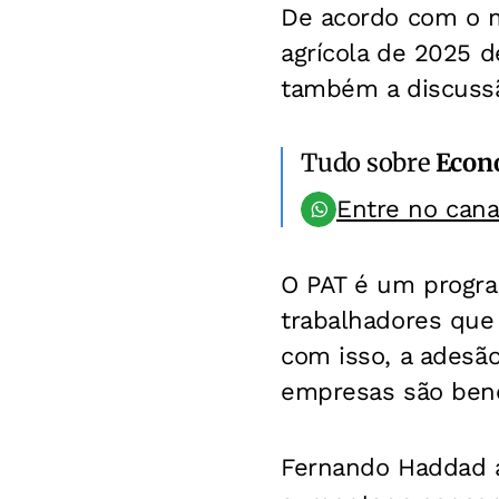
De acordo com o mi
agrícola de 2025 
também a discussã
Tudo sobre
Econ
Entre no can
O PAT é um progra
trabalhadores que 
com isso, a adesão
empresas são benef
Fernando Haddad a