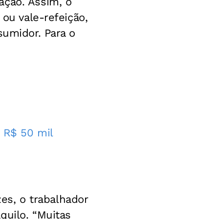
ação. Assim, o
 ou vale-refeição,
sumidor. Para o
 R$ 50 mil
s
s, o trabalhador
quilo. “Muitas