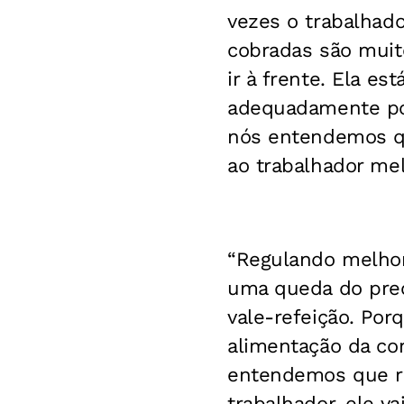
vezes o trabalhad
cobradas são muit
ir à frente. Ela es
adequadamente por
nós entendemos qu
ao trabalhador mel
“Regulando melhor
uma queda do preç
vale-refeição. Por
alimentação da co
entendemos que re
trabalhador, ele v