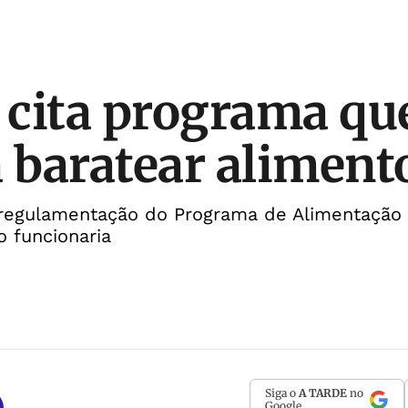
cita programa qu
a baratear aliment
 regulamentação do Programa de Alimentação 
o funcionaria
Siga o
A TARDE
no
Google