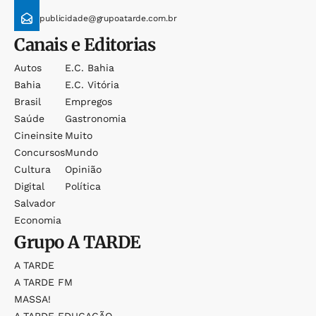
publicidade@grupoatarde.com.br
Canais e Editorias
Autos
E.c. Bahia
Bahia
E.c. Vitória
Brasil
Empregos
Saúde
Gastronomia
Cineinsite
Muito
Concursos
Mundo
Cultura
Opinião
Digital
Política
Salvador
Economia
Grupo
A TARDE
A TARDE
A TARDE FM
MASSA!