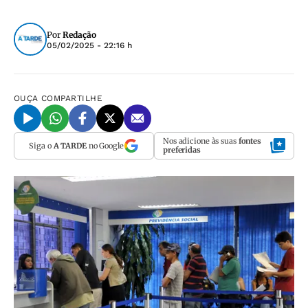
Por
Redação
05/02/2025 - 22:16 h
OUÇA
COMPARTILHE
Nos adicione às suas
fontes
Siga o
A TARDE
no Google
preferidas