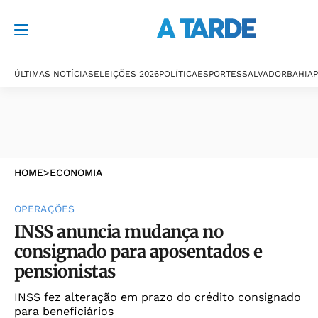
ÚLTIMAS NOTÍCIAS
ELEIÇÕES 2026
POLÍTICA
ESPORTES
SALVADOR
BAHIA
P
HOME
>
ECONOMIA
OPERAÇÕES
INSS anuncia mudança no
consignado para aposentados e
pensionistas
INSS fez alteração em prazo do crédito consignado
para beneficiários