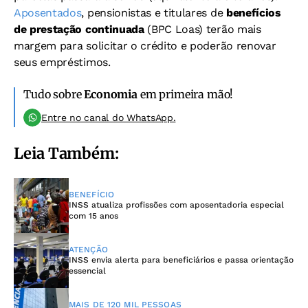
Aposentados
, pensionistas e titulares de
benefícios
de prestação continuada
(BPC Loas) terão mais
margem para solicitar o crédito e poderão renovar
seus empréstimos.
Tudo sobre
Economia
em primeira mão!
Entre no canal do WhatsApp.
Leia Também:
BENEFÍCIO
INSS atualiza profissões com aposentadoria especial
com 15 anos
ATENÇÃO
INSS envia alerta para beneficiários e passa orientação
essencial
MAIS DE 120 MIL PESSOAS