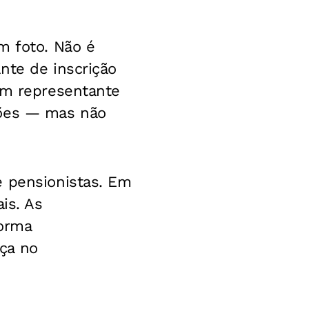
m foto. Não é
nte de inscrição
um representante
ções — mas não
e pensionistas. Em
is. As
forma
ça no