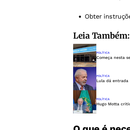
Obter instruçõ
Leia Também:
POLÍTICA
Começa nesta se
POLÍTICA
Lula dá entrada 
POLÍTICA
Hugo Motta crit
O que é nec