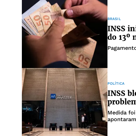
BRASIL
INSS in
do 13º 
Pagamento
POLÍTICA
INSS bl
proble
Medida foi
apontaram
instituto