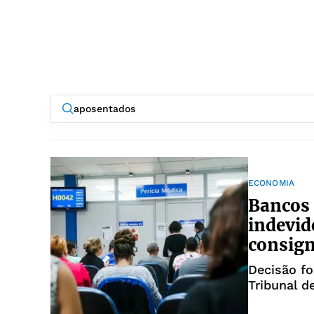
ECONOMIA
Bancos 
indevid
consig
Decisão fo
Tribunal d