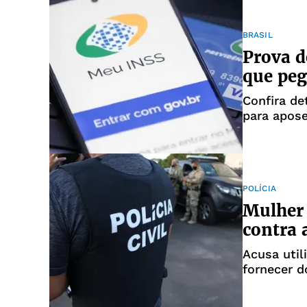
BRASIL
Prova d
que peg
Confira de
para apose
POLÍCIA
Mulher 
contra 
Acusa utili
fornecer 
conhecime