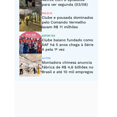
para ver segunda (03/08)
POLÍCIA
Clube e pousada dominados
pelo Comando Vermelho
lavam R$ 11 milhões
ESPORTES
Clube baiano fundado como
SAF há 5 anos chega à Série
A pela 1ª vez
AUTOS
Montadora chinesa anuncia
fábrica de R$ 4,6 bilhões no
Brasil e até 10 mil empregos