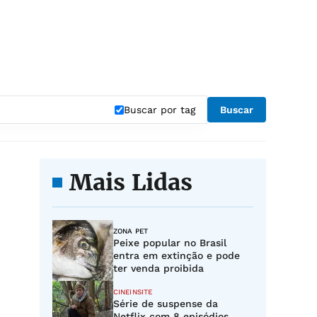
Buscar por tag
Buscar
Mais Lidas
ZONA PET
Peixe popular no Brasil
entra em extinção e pode
ter venda proibida
CINEINSITE
Série de suspense da
Netflix com 8 episódios