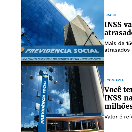
BRASIL
INSS va
atrasad
Mais de 15
atrasados
ECONOMIA
Você te
INSS na
milhõe
Valor é re