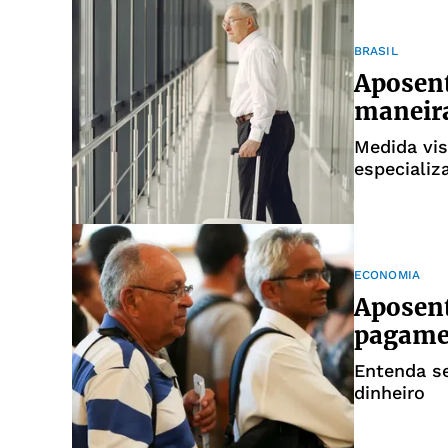
BRASIL
Aposent
maneira
Medida vis
especializ
ECONOMIA
Aposent
pagamen
Entenda se
dinheiro