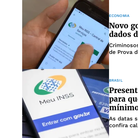
ECONOMIA
Novo go
dados d
Criminoso
de Prova d
BRASIL
Present
para qu
mínim
As datas s
confira ca