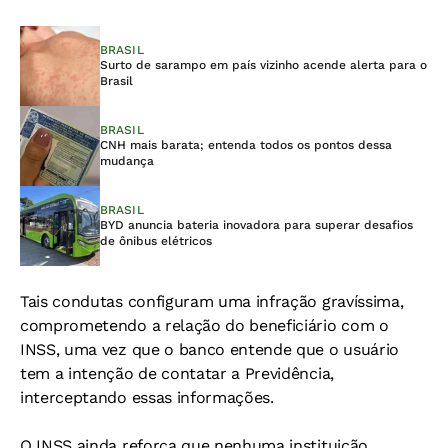
BRASIL
Surto de sarampo em país vizinho acende alerta para o
Brasil
BRASIL
CNH mais barata; entenda todos os pontos dessa
mudança
BRASIL
BYD anuncia bateria inovadora para superar desafios
de ônibus elétricos
Tais condutas configuram uma infração gravíssima,
comprometendo a relação do beneficiário com o
INSS, uma vez que o banco entende que o usuário
tem a intenção de contatar a Previdência,
interceptando essas informações.
O INSS ainda reforça que nenhuma instituição