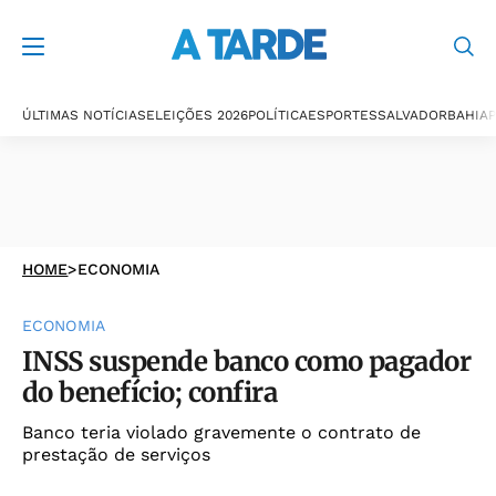
ÚLTIMAS NOTÍCIAS
ELEIÇÕES 2026
POLÍTICA
ESPORTES
SALVADOR
BAHIA
P
HOME
>
ECONOMIA
ECONOMIA
INSS suspende banco como pagador
do benefício; confira
Banco teria violado gravemente o contrato de
prestação de serviços