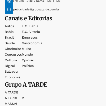
(71) 2886-2683 / Ramal 8585 | 8586
publicidade@grupoatarde.com.br
Canais e Editorias
Autos
E.c. Bahia
Bahia
E.c. Vitória
Brasil
Empregos
Saúde
Gastronomia
Cineinsite
Muito
Concursos
Mundo
Cultura
Opinião
Digital
Política
Salvador
Economia
Grupo
A TARDE
A TARDE
A TARDE FM
MASSA!