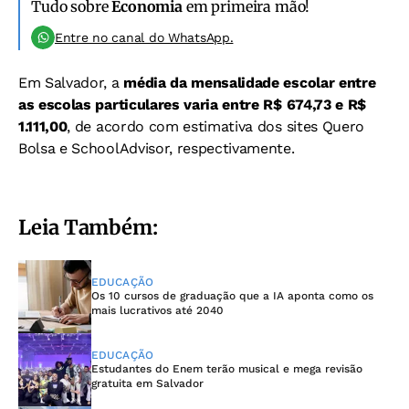
Tudo sobre
Economia
em primeira mão!
Entre no canal do WhatsApp.
Em Salvador, a
média da mensalidade escolar entre
as escolas particulares varia entre R$ 674,73 e R$
1.111,00
, de acordo com estimativa dos sites Quero
Bolsa e SchoolAdvisor, respectivamente.
Leia Também:
EDUCAÇÃO
Os 10 cursos de graduação que a IA aponta como os
mais lucrativos até 2040
EDUCAÇÃO
Estudantes do Enem terão musical e mega revisão
gratuita em Salvador