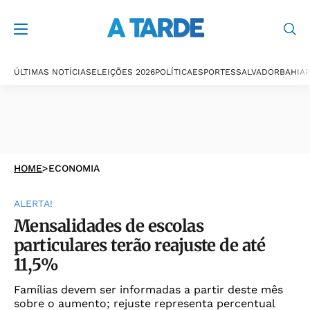
ÚLTIMAS NOTÍCIAS
ELEIÇÕES 2026
POLÍTICA
ESPORTES
SALVADOR
BAHIA
P
HOME
>
ECONOMIA
ALERTA!
Mensalidades de escolas
particulares terão reajuste de até
11,5%
Famílias devem ser informadas a partir deste mês
sobre o aumento; rejuste representa percentual