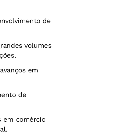
senvolvimento de
 grandes volumes
ções.
s avanços em
mento de
os em comércio
al.