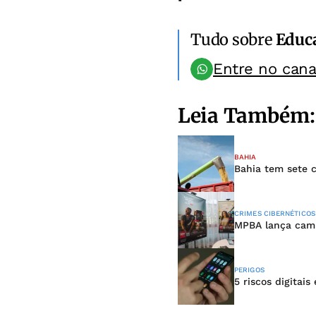
Tudo sobre
Educ
Entre no can
Leia Também:
BAHIA
Bahia tem sete c
CRIMES CIBERNÉTICOS
MPBA lança campa
PERIGOS
5 riscos digitai