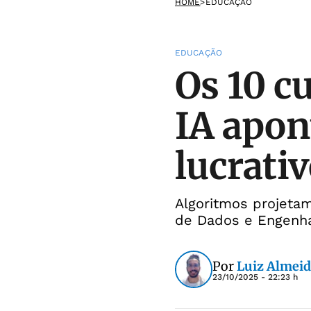
HOME
>
EDUCAÇÃO
EDUCAÇÃO
Os 10 c
IA apon
lucrati
Algoritmos projetam
de Dados e Engenhar
Por
Luiz Almei
23/10/2025 - 22:23 h