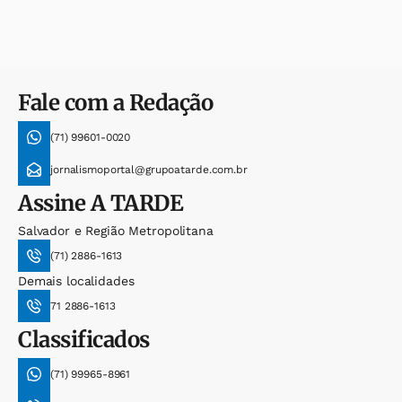
Fale com a Redação
(71) 99601-0020
jornalismoportal@grupoatarde.com.br
Assine
A TARDE
Salvador e Região Metropolitana
(71) 2886-1613
Demais localidades
71 2886-1613
Classificados
(71) 99965-8961