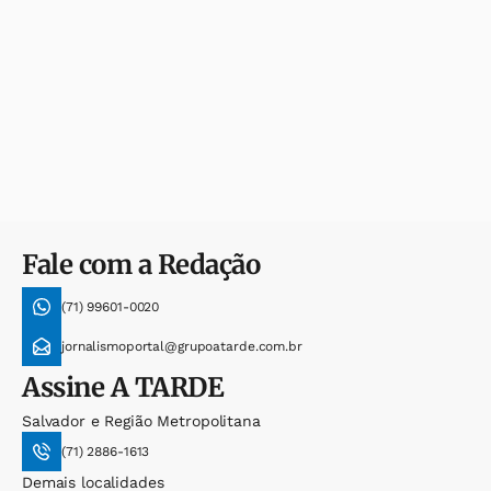
Fale com a Redação
(71) 99601-0020
jornalismoportal@grupoatarde.com.br
Assine
A TARDE
Salvador e Região Metropolitana
(71) 2886-1613
Demais localidades