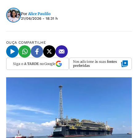
Por
Alice Paulilo
21/06/2026 - 18:31 h
OUÇA
COMPARTILHE
Nos adicione às suas
fontes
Siga o
A TARDE
no Google
preferidas