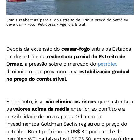
Com a reabertura parcial do Estreito de Ormuz preço do petróleo
deve cair - Foto: Petrobras / Agência Brasil
Depois da extensão do
cessar-fogo
entre os Estados
Unidos e Irã e da
reabertura parcial do Estreito de
Ormuz
, a pressão sobre o mercado do
petróleo
diminuiu, o que provocou uma
estabilização gradual
no preço do combustível.
Entretanto, isso
não elimina os riscos
que sustentam
os
valores acima da média
anterior ao conflito e a
possibilidade de novos picos. O b
anco de
investimentos Goldman Sachs registrou o preço do
petróleo Brent próximo de US$ 80 por barril e do
petróleo WTI na faixa dos US$ 76,50, ambos na última