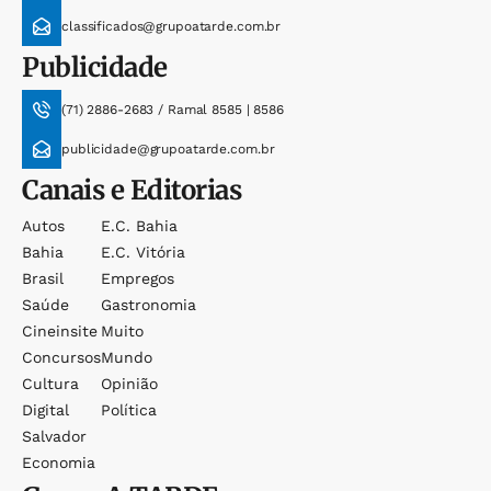
classificados@grupoatarde.com.br
Publicidade
(71) 2886-2683 / Ramal 8585 | 8586
publicidade@grupoatarde.com.br
Canais e Editorias
Autos
E.c. Bahia
Bahia
E.c. Vitória
Brasil
Empregos
Saúde
Gastronomia
Cineinsite
Muito
Concursos
Mundo
Cultura
Opinião
Digital
Política
Salvador
Economia