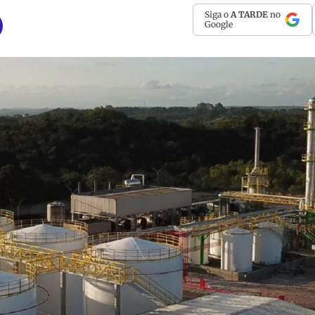
Siga o
A TARDE
no
Google