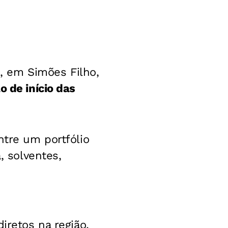
), em Simões Filho,
o de início das
ntre um portfólio
, solventes,
iretos na região.