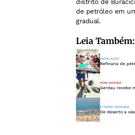
distrito de Buraci
de petróleo em um
gradual.
Leia Também:
INSTALAÇÃO
Refinaria de pe
PENA MÁXIMA
Gerdau recebe m
A TARDE DESTAQUE
De deserto a oá