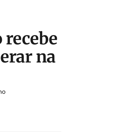
o recebe
perar na
ho