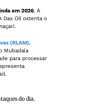
ainda em 2026
. A
A Dax Oil ostenta o
maçari.
lves (RLAM)
.
do Mubadala
ade para processar
representa
il.
staques do dia.