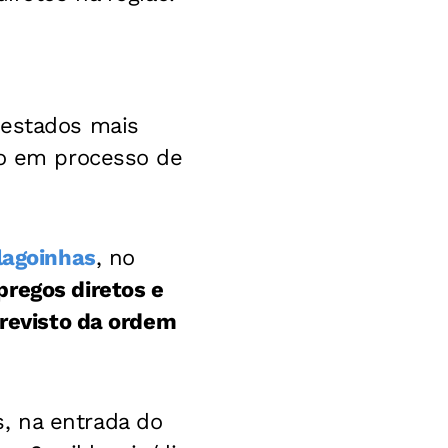
 estados mais
ão em processo de
lagoinhas
, no
regos diretos e
previsto da ordem
, na entrada do