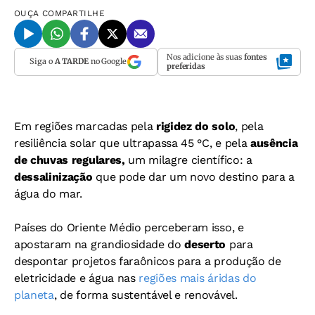
OUÇA
COMPARTILHE
Nos adicione às suas
fontes
Siga o
A TARDE
no Google
preferidas
Em regiões marcadas pela
rigidez do solo
, pela
resiliência solar que ultrapassa 45 °C, e pela
ausência
de chuvas regulares,
um milagre científico: a
dessalinização
que pode dar um novo destino para a
água do mar.
Países do Oriente Médio perceberam isso, e
apostaram na grandiosidade do
deserto
para
despontar
projetos faraônicos para a
produção de
eletricidade e água nas
regiões mais áridas do
planeta
, de forma sustentável e renovável.