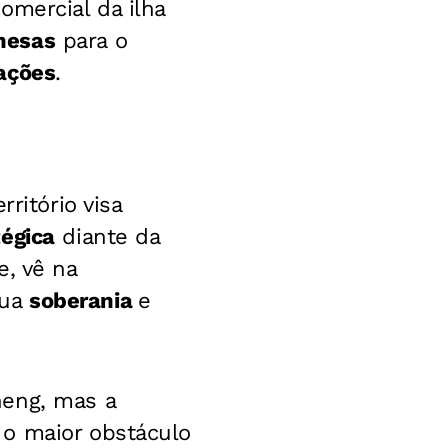
omercial da ilha
nesas
para o
ações
.
ritório visa
égica
diante da
, vê na
sua
soberania
e
eng, mas a
o maior obstáculo