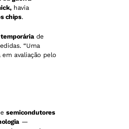
ick,
havia
s chips
.
a temporária
de
edidas. “Uma
á em avaliação pelo
de
semicondutores
nologia
—