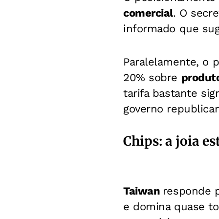
comercial
. O secr
informado que suge
Paralelamente, o 
20% sobre
produt
tarifa bastante si
governo republica
Chips: a joia e
Taiwan
responde 
e domina quase to