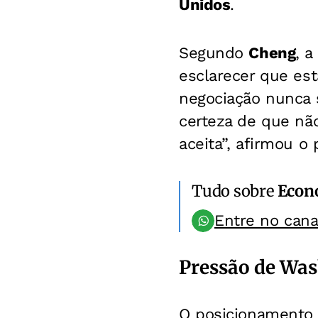
Unidos
.
Segundo
Cheng
, 
esclarecer que es
negociação nunca 
certeza de que não
aceita”, afirmou o p
Tudo sobre
Econ
Entre no can
Pressão de Was
O posicionamento