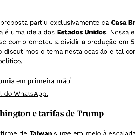
a proposta partiu exclusivamente da
Casa B
ta é uma ideia dos
Estados Unidos
. Nossa 
se comprometeu a dividir a produção em 
 discutimos o tema nesta ocasião e tal co
olítico.
omia
em primeira mão!
al do WhatsApp.
hington e tarifas de Trump
 firme de
Taiwan
surge em meio à escalad