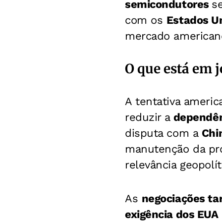
semicondutores
s
com os
Estados U
mercado americano
O que está em j
A tentativa americ
reduzir a
dependên
disputa com a
Chi
manutenção da pr
relevância geopolít
As
negociações tar
exigência dos EUA