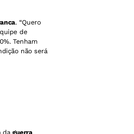
ranca
.
“Quero
equipe de
50%. Tenham
ndição não será
a da
guerra