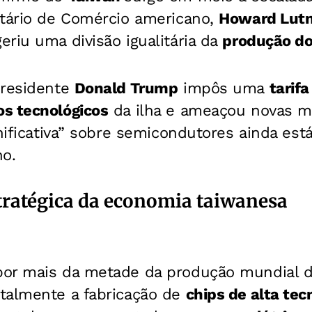
etário de Comércio americano,
Howard Lutn
riu uma divisão igualitária da
produção do
presidente
Donald Trump
impôs uma
tarif
os tecnológicos
da ilha e ameaçou novas m
gnificativa” sobre semicondutores ainda est
no.
stratégica da economia taiwanesa
por mais da metade da produção mundial 
talmente a fabricação de
chips de alta tec