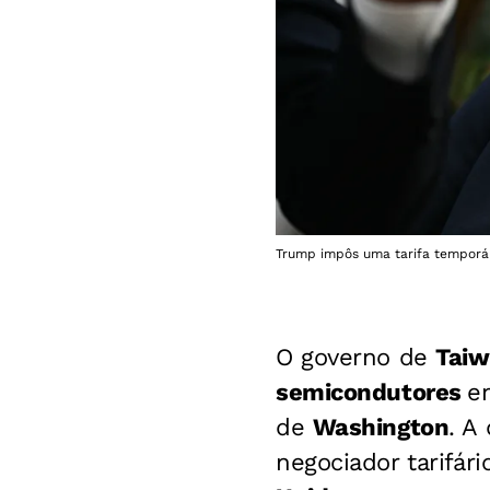
Trump impôs uma tarifa temporá
O governo de
Tai
semicondutores
e
de
Washington
. A
negociador tarifári