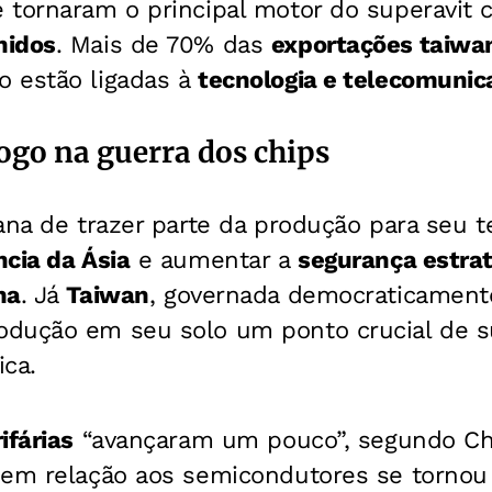
e tornaram o principal motor do superavit c
nidos
. Mais de 70% das
exportações taiwa
 estão ligadas à
tecnologia e telecomunic
ogo na guerra dos chips
ana de trazer parte da produção para seu ter
cia da Ásia
e aumentar a
segurança estrat
na
. Já
Taiwan
, governada democraticamente
odução em seu solo um ponto crucial de 
ica.
ifárias
“avançaram um pouco”, segundo Ch
em relação aos semicondutores se tornou 