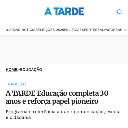
ÚLTIMAS NOTÍCIAS
ELEIÇÕES 2026
POLÍTICA
ESPORTES
SALVADOR
BAHIA
P
HOME
>
EDUCAÇÃO
TRADIÇÃO
A TARDE Educação completa 30
anos e reforça papel pioneiro
Programa é referência ao unir comunicação, escola
e cidadania