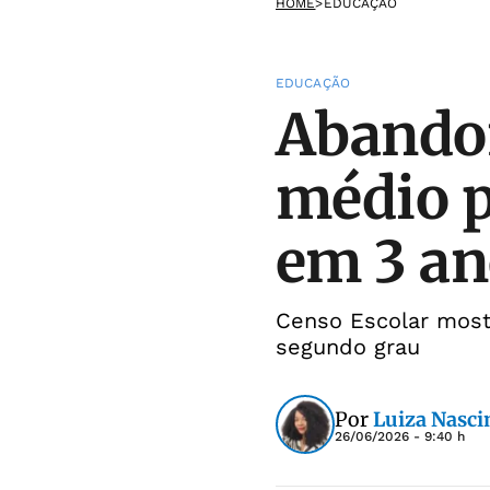
HOME
>
EDUCAÇÃO
EDUCAÇÃO
Abandon
médio p
em 3 an
Censo Escolar most
segundo grau
Por
Luiza Nasc
26/06/2026 - 9:40 h