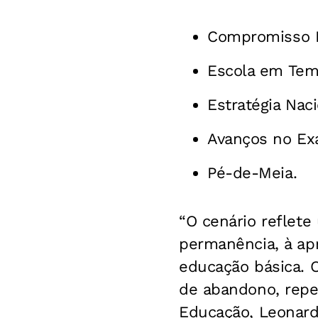
Compromisso Na
Escola em Temp
Estratégia Nac
Avanços no Ex
Pé-de-Meia.
“O cenário reflete
permanência, à ap
educação básica. 
de abandono, repet
Educação, Leonard