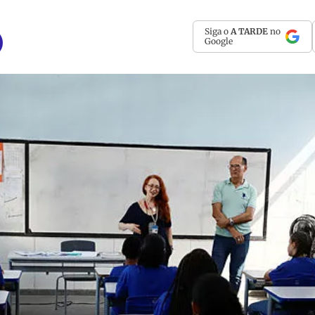
Siga o
A TARDE
no
Google