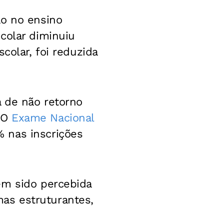
ão no ensino
colar diminuiu
colar, foi reduzida
a de não retorno
. O
Exame Nacional
 nas inscrições
em sido percebida
as estruturantes,