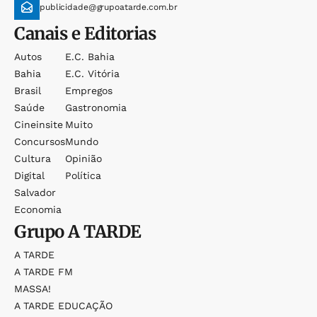
publicidade@grupoatarde.com.br
Canais e Editorias
Autos
E.c. Bahia
Bahia
E.c. Vitória
Brasil
Empregos
Saúde
Gastronomia
Cineinsite
Muito
Concursos
Mundo
Cultura
Opinião
Digital
Política
Salvador
Economia
Grupo
A TARDE
A TARDE
A TARDE FM
MASSA!
A TARDE EDUCAÇÃO