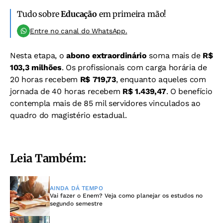
Tudo sobre
Educação
em primeira mão!
Entre no canal do WhatsApp.
Nesta etapa, o
abono extraordinário
soma mais de
R$
103,3 milhões
. Os profissionais com carga horária de
20 horas recebem
R$ 719,73
, enquanto aqueles com
jornada de 40 horas recebem
R$ 1.439,47
. O benefício
contempla mais de 85 mil servidores vinculados ao
quadro do magistério estadual.
Leia Também:
AINDA DÁ TEMPO
Vai fazer o Enem? Veja como planejar os estudos no
segundo semestre