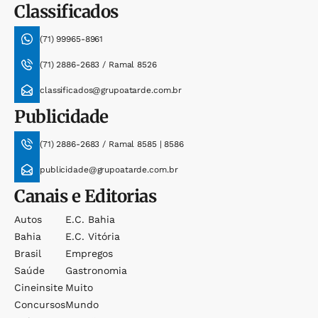
Classificados
(71) 99965-8961
(71) 2886-2683 / Ramal 8526
classificados@grupoatarde.com.br
Publicidade
(71) 2886-2683 / Ramal 8585 | 8586
publicidade@grupoatarde.com.br
Canais e Editorias
Autos
E.c. Bahia
Bahia
E.c. Vitória
Brasil
Empregos
Saúde
Gastronomia
Cineinsite
Muito
Concursos
Mundo