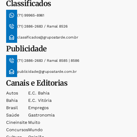
Classificados
(71) 99965-8961
(71) 2886-2683 / Ramal 8526
classificados@grupoatarde.com.br
Publicidade
(71) 2886-2683 / Ramal 8585 | 8586
publicidade@grupoatarde.com.br
Canais e Editorias
Autos
E.c. Bahia
Bahia
E.c. Vitória
Brasil
Empregos
Saúde
Gastronomia
Cineinsite
Muito
Concursos
Mundo