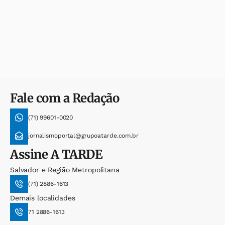
Fale com a Redação
(71) 99601-0020
jornalismoportal@grupoatarde.com.br
Assine
A TARDE
Salvador e Região Metropolitana
(71) 2886-1613
Demais localidades
71 2886-1613