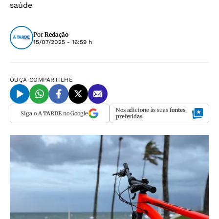
saúde
Por
Redação
15/07/2025 - 16:59 h
OUÇA
COMPARTILHE
Nos adicione às suas
fontes
Siga o
A TARDE
no Google
preferidas