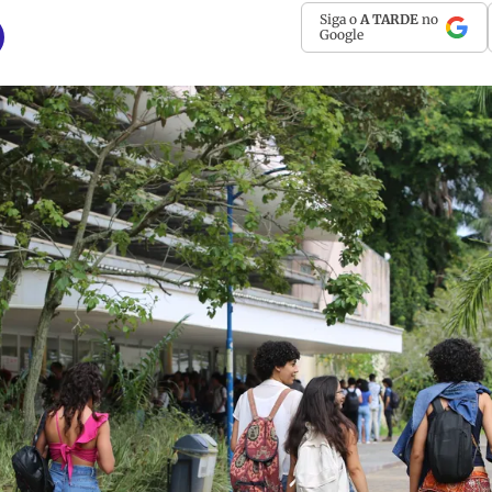
Siga o
A TARDE
no
Google