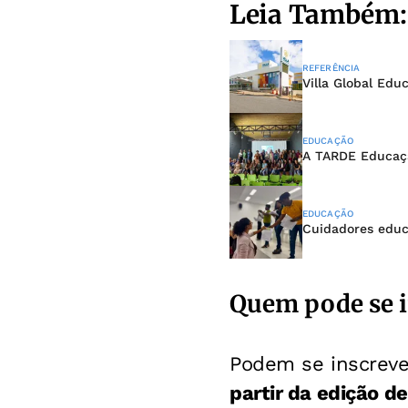
Leia Também:
REFERÊNCIA
Villa Global Ed
EDUCAÇÃO
A TARDE Educaçã
EDUCAÇÃO
Cuidadores educ
Quem pode se i
Podem se inscreve
partir da edição de