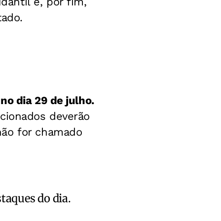
ntil e, por fim,
tado.
o dia 29 de julho.
ecionados deverão
não for chamado
staques do dia.