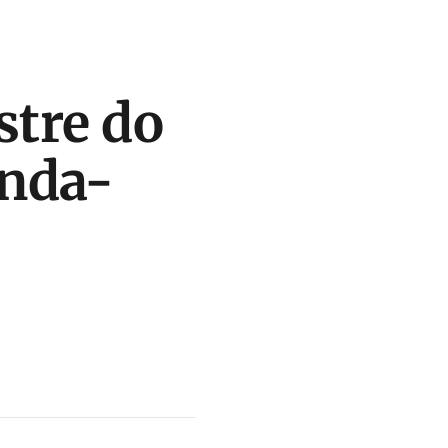
stre do
unda-