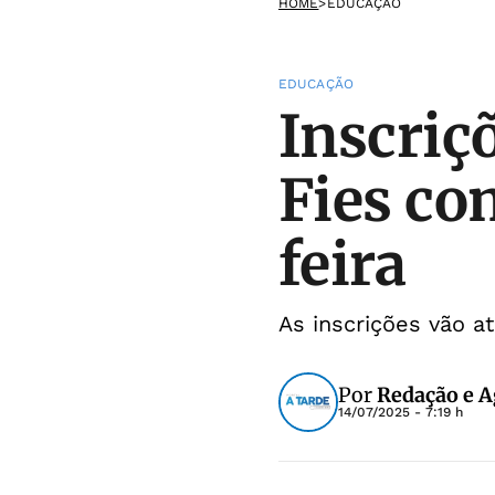
HOME
>
EDUCAÇÃO
EDUCAÇÃO
Inscriç
Fies c
feira
As inscrições vão at
Por
Redação e A
14/07/2025 - 7:19 h