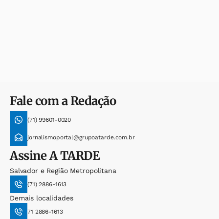
Fale com a Redação
(71) 99601-0020
jornalismoportal@grupoatarde.com.br
Assine
A TARDE
Salvador e Região Metropolitana
(71) 2886-1613
Demais localidades
71 2886-1613