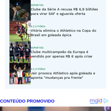
ESPORTES
Clube da Série A recusa R$ 6,9 bilhões
para virar SAF e aguarda oferta
E.C.VITÓRIA
Vitória elimina o Athletico na Copa do
Brasil em goleada épica
ESPORTES
Clube multicampeão da Europa é
vendido por apenas R$ 6 após crise
E.C.VITÓRIA
Jair provoca Athletico após goleada e
aponta "mudanças pra frente"