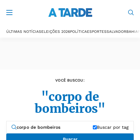
Últimas notícias
ÚLTIMAS NOTÍCIAS
ELEIÇÕES 2026
POLÍTICA
ESPORTES
SALVADOR
BAHIA
P
VOCÊ BUSCOU:
"corpo de
bombeiros"
Buscar por tag
Buscar