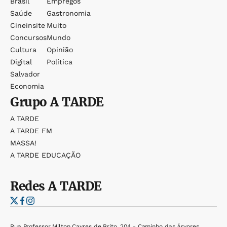
Brasil
Empregos
Saúde
Gastronomia
Cineinsite
Muito
Concursos
Mundo
Cultura
Opinião
Digital
Política
Salvador
Economia
Grupo
A TARDE
A TARDE
A TARDE FM
MASSA!
A TARDE EDUCAÇÃO
Redes
A TARDE
Rua Professor Milton Cayres de Brito, 204 - Caminho das Árvores,