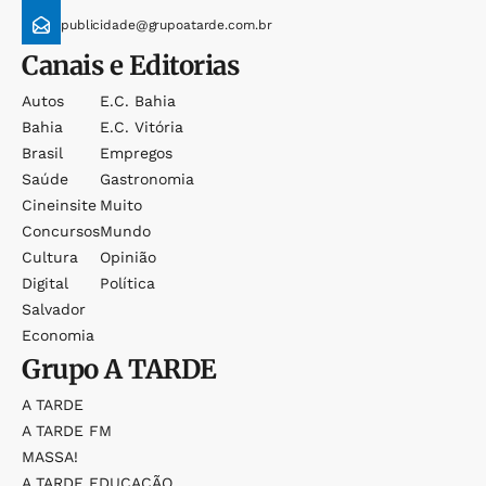
publicidade@grupoatarde.com.br
Canais e Editorias
Autos
E.c. Bahia
Bahia
E.c. Vitória
Brasil
Empregos
Saúde
Gastronomia
Cineinsite
Muito
Concursos
Mundo
Cultura
Opinião
Digital
Política
Salvador
Economia
Grupo
A TARDE
A TARDE
A TARDE FM
MASSA!
A TARDE EDUCAÇÃO