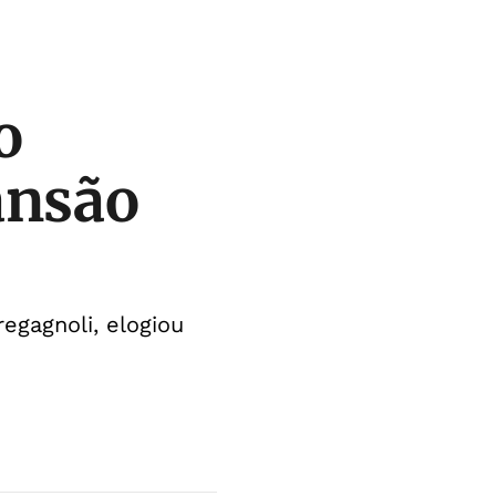
o
ansão
egagnoli, elogiou