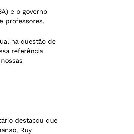
FBA) e o governo
e professores.
dual na questão de
sa referência
s nossas
etário destacou que
manso, Ruy