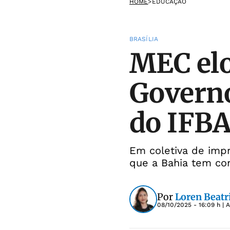
HOME
>
EDUCAÇÃO
BRASÍLIA
MEC elo
Governo
do IFB
Em coletiva de impr
que a Bahia tem con
Por
Loren Beatr
08/10/2025 - 16:09 h
| 