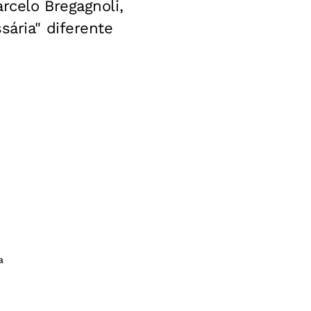
rcelo Bregagnoli,
sária" diferente
a