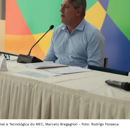
nal e Tecnológica do MEC, Marcelo Bregagnoli - Foto: Rodrigo Fonseca