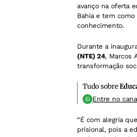
avanço na oferta e
Bahia e tem como o
conhecimento.
Durante a inaugura
(NTE) 24
, Marcos 
transformação soci
Tudo sobre
Educ
Entre no can
“É com alegria qu
prisional, pois a 