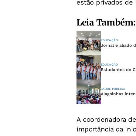
estão privados de 
Leia Também:
EDUCAÇÃO
Jornal é aliado
EDUCAÇÃO
Estudantes de C
SAÚDE PUBLICA
Alagoinhas inten
A coordenadora d
importância da inic