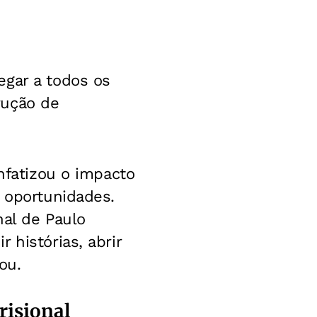
egar a todos os
rução de
nfatizou o impacto
s oportunidades.
nal de Paulo
 histórias, abrir
ou.
risional