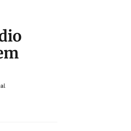
dio
 em
al