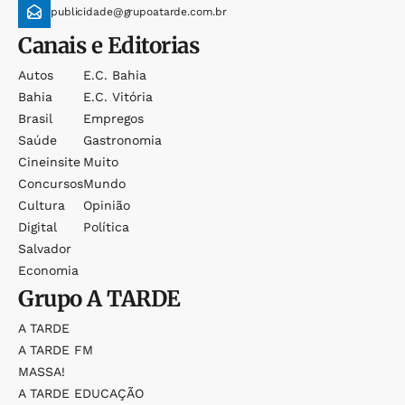
publicidade@grupoatarde.com.br
Canais e Editorias
Autos
E.c. Bahia
Bahia
E.c. Vitória
Brasil
Empregos
Saúde
Gastronomia
Cineinsite
Muito
Concursos
Mundo
Cultura
Opinião
Digital
Política
Salvador
Economia
Grupo
A TARDE
A TARDE
A TARDE FM
MASSA!
A TARDE EDUCAÇÃO