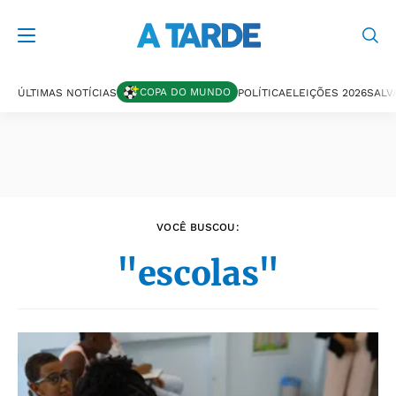
Últimas notícias
COPA DO MUNDO
ÚLTIMAS NOTÍCIAS
POLÍTICA
ELEIÇÕES 2026
SALV
VOCÊ BUSCOU:
"escolas"