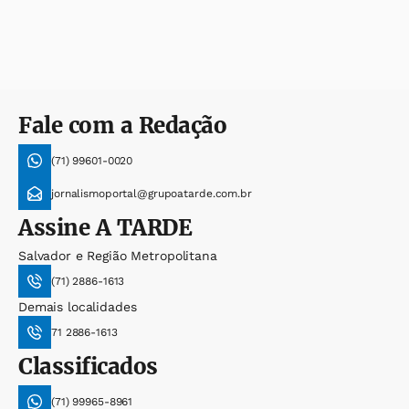
Fale com a Redação
(71) 99601-0020
jornalismoportal@grupoatarde.com.br
Assine
A TARDE
Salvador e Região Metropolitana
(71) 2886-1613
Demais localidades
71 2886-1613
Classificados
(71) 99965-8961