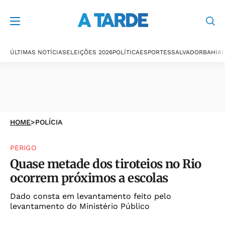
ÚLTIMAS NOTÍCIAS
ELEIÇÕES 2026
POLÍTICA
ESPORTES
SALVADOR
BAHIA
P
HOME
>
POLÍCIA
PERIGO
Quase metade dos tiroteios no Rio
ocorrem próximos a escolas
Dado consta em levantamento feito pelo
levantamento do Ministério Público