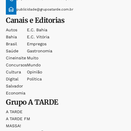
publicidade@grupoatarde.com.br
Canais e Editorias
Autos
E.c. Bahia
Bahia
E.c. Vitória
Brasil
Empregos
Saúde
Gastronomia
Cineinsite
Muito
Concursos
Mundo
Cultura
Opinião
Digital
Política
Salvador
Economia
Grupo
A TARDE
A TARDE
A TARDE FM
MASSA!