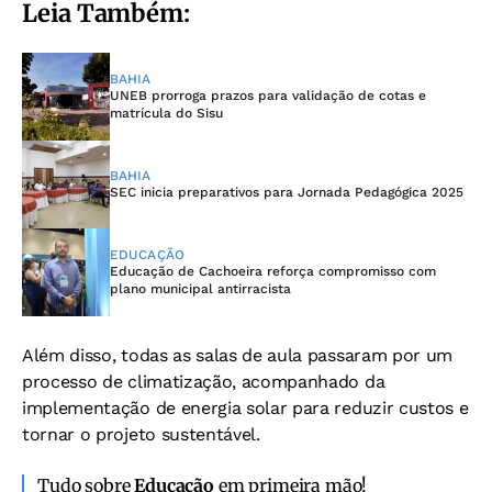
Leia Também:
BAHIA
UNEB prorroga prazos para validação de cotas e
matrícula do Sisu
BAHIA
SEC inicia preparativos para Jornada Pedagógica 2025
EDUCAÇÃO
Educação de Cachoeira reforça compromisso com
plano municipal antirracista
Além disso, todas as salas de aula passaram por um
processo de climatização, acompanhado da
implementação de energia solar para reduzir custos e
tornar o projeto sustentável.
Tudo sobre
Educação
em primeira mão!