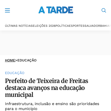
ÚLTIMAS NOTÍCIAS
ELEIÇÕES 2026
POLÍTICA
ESPORTES
SALVADOR
BAHIA
P
HOME
>
EDUCAÇÃO
EDUCAÇÃO
Prefeito de Teixeira de Freitas
destaca avanços na educação
municipal
Infraestrutura, inclusão e ensino são prioridades
para o município