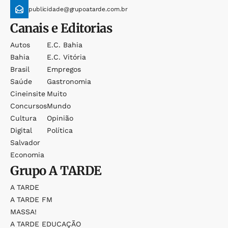
publicidade@grupoatarde.com.br
Canais e Editorias
Autos
E.c. Bahia
Bahia
E.c. Vitória
Brasil
Empregos
Saúde
Gastronomia
Cineinsite
Muito
Concursos
Mundo
Cultura
Opinião
Digital
Política
Salvador
Economia
Grupo
A TARDE
A TARDE
A TARDE FM
MASSA!
A TARDE EDUCAÇÃO