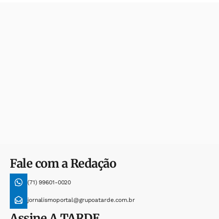
Fale com a Redação
(71) 99601-0020
jornalismoportal@grupoatarde.com.br
Assine
A TARDE