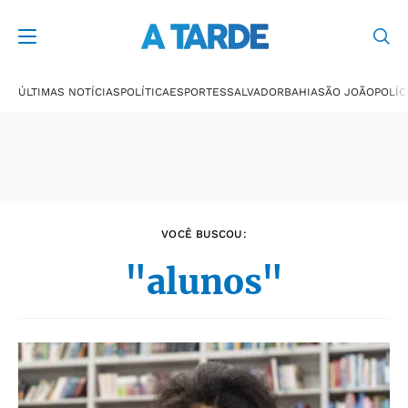
Últimas notícias
ÚLTIMAS NOTÍCIAS
POLÍTICA
ESPORTES
SALVADOR
BAHIA
SÃO JOÃO
POLÍC
VOCÊ BUSCOU:
"alunos"