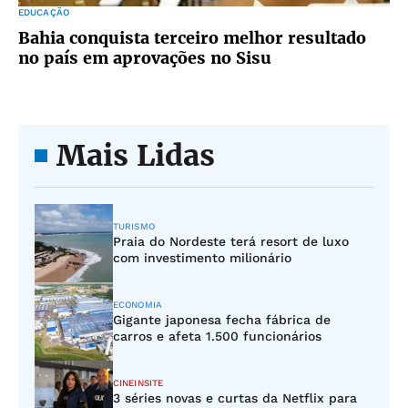
EDUCAÇÃO
Bahia conquista terceiro melhor resultado
no país em aprovações no Sisu
Mais Lidas
TURISMO
Praia do Nordeste terá resort de luxo
com investimento milionário
ECONOMIA
Gigante japonesa fecha fábrica de
carros e afeta 1.500 funcionários
CINEINSITE
3 séries novas e curtas da Netflix para