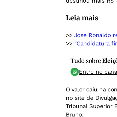
destinou mais R$ 3
Leia mais
>>
José Ronaldo re
>>
"Candidatura fir
Tudo sobre
Eleiç
Entre no can
O valor caiu na co
no site de Divulga
Tribunal Superior E
Bruno.