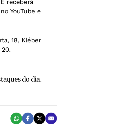
DE receberá
o no YouTube e
ta, 18, Kléber
 20.
staques do dia.