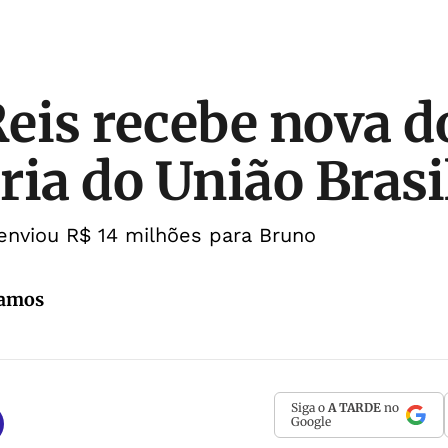
eis recebe nova d
ria do União Brasi
 enviou R$ 14 milhões para Bruno
Ramos
Siga o
A TARDE
no
Google