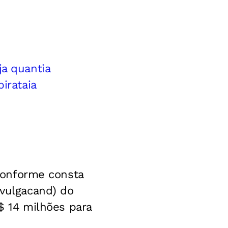
ja quantia
irataia
 conforme consta
ivulgacand) do
R$ 14 milhões para