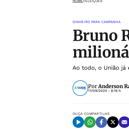
HOME
>
ELEIÇÕES
DINHEIRO PARA CAMPANHA
Bruno R
milioná
Ao todo, o União já
Por
Anderson 
17/09/2024 - 8:16 h
OUÇA
COMPARTILHE