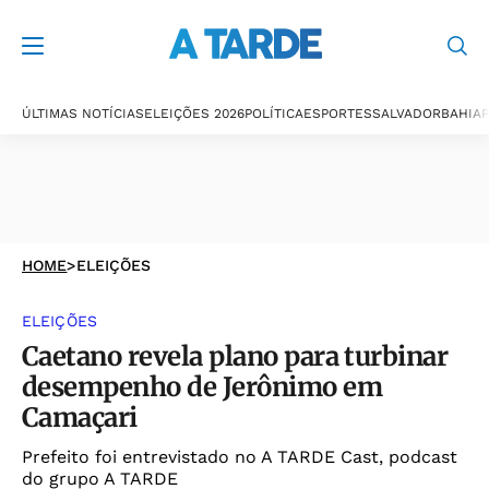
ÚLTIMAS NOTÍCIAS
ELEIÇÕES 2026
POLÍTICA
ESPORTES
SALVADOR
BAHIA
P
HOME
>
ELEIÇÕES
ELEIÇÕES
Caetano revela plano para turbinar
desempenho de Jerônimo em
Camaçari
Prefeito foi entrevistado no A TARDE Cast, podcast
do grupo A TARDE