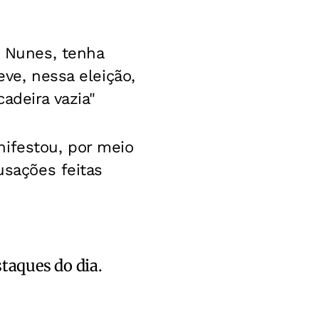
o Nunes, tenha
eve, nessa eleição,
adeira vazia"
nifestou, por meio
usações feitas
staques do dia.