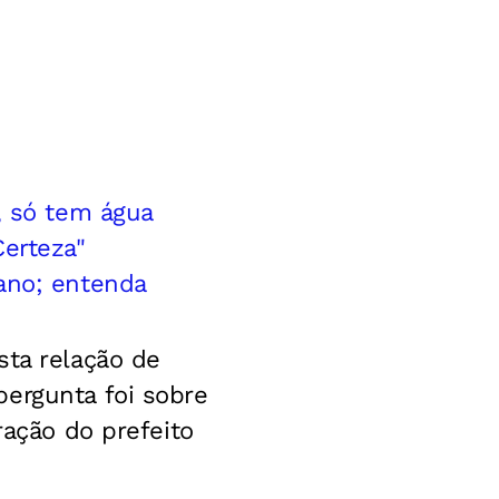
, só tem água
Certeza"
iano; entenda
sta relação de
pergunta foi sobre
ração do prefeito