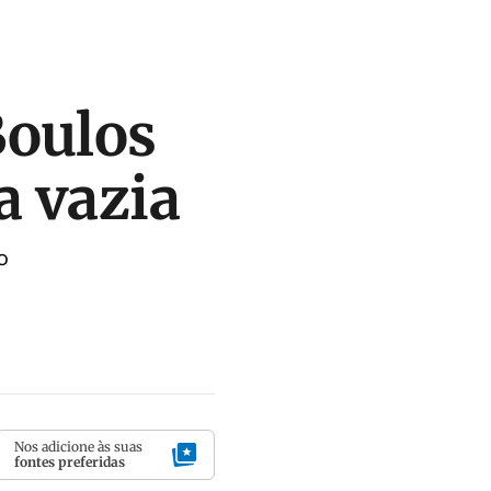
Boulos
a vazia
o
Nos adicione às suas
fontes preferidas