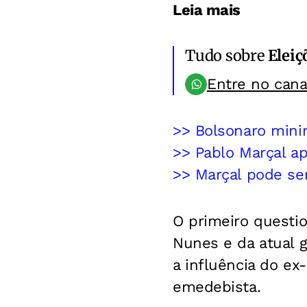
Leia mais
Tudo sobre
Eleiç
Entre no can
>> Bolsonaro minim
>> Pablo Marçal ap
>> Marçal pode se
O primeiro questio
Nunes e da atual 
a influência do ex
emedebista.