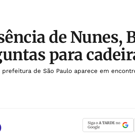
ência de Nunes, 
guntas para cadeir
à prefeitura de São Paulo aparece em encontr
Siga o
A TARDE
no
Google