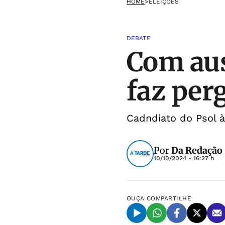
HOME
>
ELEIÇÕES
DEBATE
Com aus
faz per
Cadndiato do Psol 
Por
Da Redação
10/10/2024 - 16:27 h
OUÇA
COMPARTILHE